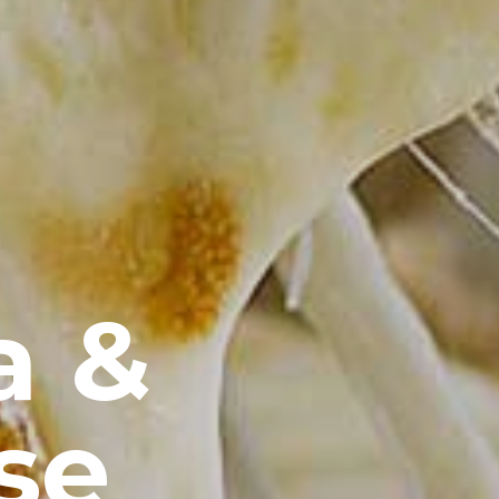
a &
se